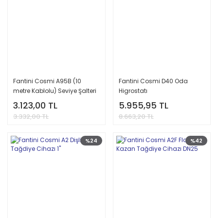
Fantini Cosmi A95B (10
Fantini Cosmi D40 Oda
metre Kablolu) Seviye Şalteri
Higrostatı
3.123,00 TL
5.955,95 TL
3.332,00 TL
8.663,20 TL
%24
%42