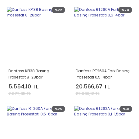
%22
%24
Danfoss KPI38 Basınç
Danfoss RT260A Fark Basınç
Prosestat 8-28bar
Prosestatı 0,5-4bar
5.554,10 TL
20.566,67 TL
7.077,35 TL
27.039,12 TL
%25
%31