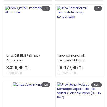
%2
%1
Unox Çift Etkili Pnömatik
Unox Şamandıralı
Aktüatörler
Termostatik Flanşlı
Kondenstop
3.326,96 TL
19.477,85 TL
3.381,95 TL
19.752,80 TL
%11
%36