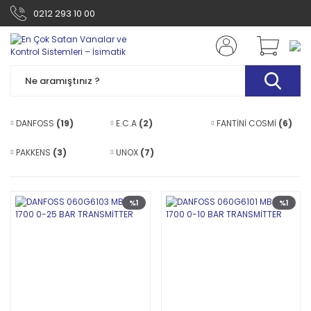
0212 293 10 00
DANFOSS
(19)
E.C.A
(2)
FANTİNİ COSMİ
(6)
PAKKENS
(3)
UNOX
(7)
%1
%1