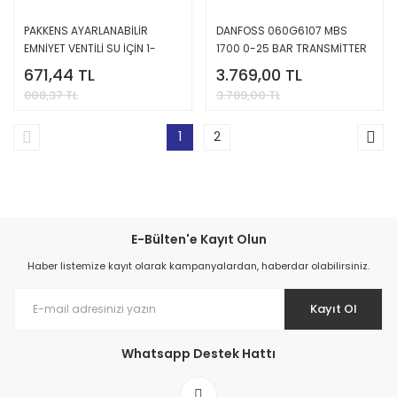
PAKKENS AYARLANABİLİR
DANFOSS 060G6107 MBS
EMNİYET VENTİLİ SU İÇİN 1-
1700 0-25 BAR TRANSMİTTER
10BAR
671,44 TL
3.769,00 TL
808,37 TL
3.789,00 TL
1
2
E-Bülten'e Kayıt Olun
Haber listemize kayıt olarak kampanyalardan, haberdar olabilirsiniz.
Kayıt Ol
Whatsapp Destek Hattı