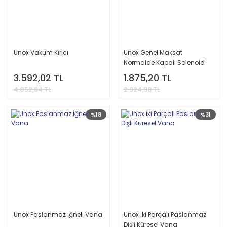
Unox Vakum Kırıcı
Unox Genel Maksat
Normalde Kapalı Solenoid
Valfler /Solenoid Vana (0,5-
3.592,02 TL
1.875,20 TL
16 BAR)
4.052,84 TL
2.924,98 TL
%18
%31
Unox Paslanmaz İğneli Vana
Unox İki Parçalı Paslanmaz
Dişli Küresel Vana