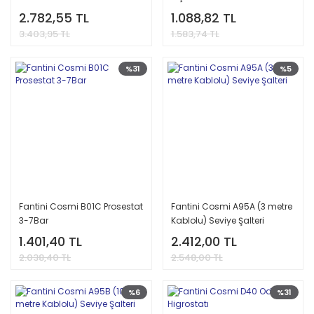
2.782,55 TL
1.088,82 TL
3.403,95 TL
1.583,74 TL
%31
%5
Fantini Cosmi B01C Prosestat
Fantini Cosmi A95A (3 metre
3-7Bar
Kablolu) Seviye Şalteri
1.401,40 TL
2.412,00 TL
2.038,40 TL
2.548,00 TL
%6
%31