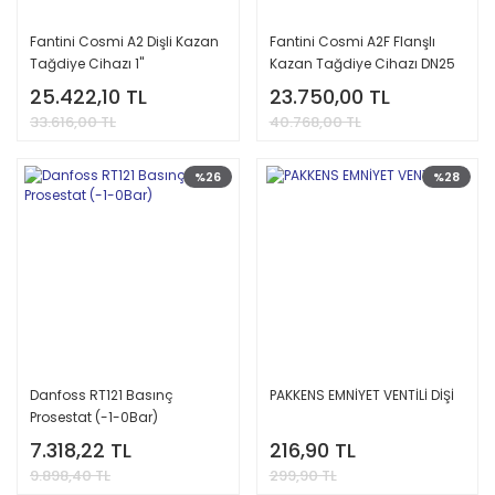
Fantini Cosmi A2 Dişli Kazan
Fantini Cosmi A2F Flanşlı
Tağdiye Cihazı 1''
Kazan Tağdiye Cihazı DN25
25.422,10 TL
23.750,00 TL
33.616,00 TL
40.768,00 TL
%26
%28
Danfoss RT121 Basınç
PAKKENS EMNİYET VENTİLİ DİŞİ
Prosestat (-1-0Bar)
7.318,22 TL
216,90 TL
9.898,40 TL
299,90 TL