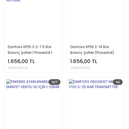
Danfoss KP35 0.2-7.5 Bar
Danfoss KP36 2-14 Bar
Basınç Şalteri | Prosestat |
Basınç Şalteri (Prosestat)
Isımatik
1.656,00 TL
1.656,00 TL
1.660,00 TL
1.896,00 TL
%17
%1