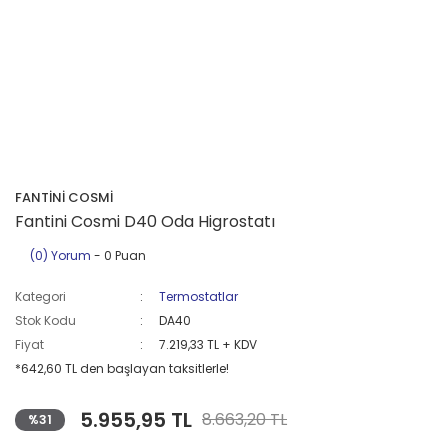
FANTİNİ COSMİ
Fantini Cosmi D40 Oda Higrostatı
(0) Yorum
- 0 Puan
Kategori
Termostatlar
Stok Kodu
DA40
Fiyat
7.219,33 TL + KDV
*642,60 TL den başlayan taksitlerle!
5.955,95 TL
8.663,20 TL
%31