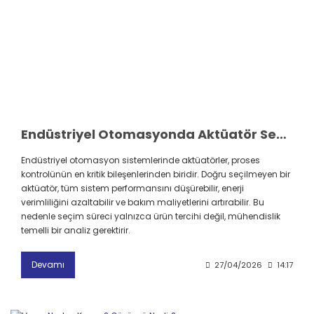
Endüstriyel Otomasyonda Aktüatör Seçimini Etkileyen En Önemli Parametreler
Endüstriyel otomasyon sistemlerinde aktüatörler, proses
kontrolünün en kritik bileşenlerinden biridir. Doğru seçilmeyen bir
aktüatör, tüm sistem performansını düşürebilir, enerji
verimliliğini azaltabilir ve bakım maliyetlerini artırabilir. Bu
nedenle seçim süreci yalnızca ürün tercihi değil, mühendislik
temelli bir analiz gerektirir.
Devamı
27/04/2026
14:17