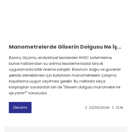
Manometrelerde Gliserin Dolgusu Ne İşe Yarar?
Basınç ölçümü, endüstriyel tesislerden HVAC sistemlerine,
buhar hatlarından su arıtma tesislerine kadar birçok
uygulamada kritik öneme sahiptir. Basıncın doğru ve güvenilir
şekilde izlenebilmesi için kullanılan manometrelerin çalışma
koşullarına uygun seçilmesi gerekir. Bu noktada sıkça
karşılaşılan sorulardan biri de "Gliserin dolgulu manometre ne
işe yarar?" sorusudur.
Devamı
22/06/2026
13:16