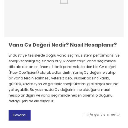
Vana Cv Değeri Nedir? Nasıl Hesaplanır?
Endüstriyel tesislerde doğru vana seçimi, sistem performansı ve
enerji verimliliği açısından büyük önem taşır. Vana seçiminde
dikkate alınan en önemli teknik parametrelerden biri Cv değeri
(Flow Coefficient) olarak adlandırılır. Yanlış Cv değerine sahip
bir vana tercih edilmesi; yetersiz debi, yüksek basınç kaybı,
gürültü, kavitasyon ve gereksiz enerji tüketimi gibi birçok soruna
yol açabilir. Bu yazımızda Cv değerinin ne olduğunu, nasıl
hesaplandığını ve vana seçiminde neden önemli olduğunu
detaylı şekilde ele alıyoruz.
Devamı
13/07/2026
09:57