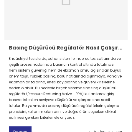
Basınç Düşürücü Regülatör Nasıl Çalışır? Çalışma Prensibi, Kullanım Alanları ve Doğru Seçim Rehberi
Endüstriyel tesislerde, buhar sistemlerinde, su tesisatlarında ve
çeşitli proses hatlarında basıncın kontrol altında tutulması
hem sistem güvenliği hem de ekipman ömrü açısından büyük
önem taşır. Yüksek basınç; boru hatlarında aşınmaya, vana ve
ekipman arızalarına, enerji kayıplarına ve güvenlik risklerine
neden olabilir. Bu nedenle birçok sistemde basınç düşürücü
regülatör (Pressure Reducing Valve - PRV) kullanılarak giriş
basıncı istenilen seviyeye düşürülür ve çıkış basıncı sabit
tutulur. Bu yazımızda basınç düşürücü regülatörlerin çalışma
prensibini, kullanım alanlarını ve doğru ürün seçerken dikkat
edilmesi gereken kriterleri ele alıyoruz.
Devamı
05/08/2026
11:35