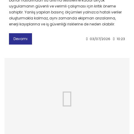
buhar hatlarından su arıtma tesislerine kadar birçok
uygulamanın güvenli ve verimli çalışması için kritik öneme
sahiptir. Yanlış yapılan basınç ölçümleri yalnızca hatalı veriler
oluşturmakla kalmaz, aynı zamanda ekipman arızalarına,
enerji kayıplarına ve iş güvenliği risklerine de neden olabilir.
Devamı
03/07/2026
10:23