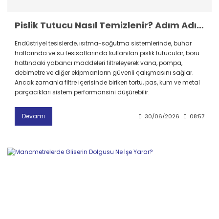
Pislik Tutucu Nasıl Temizlenir? Adım Adım Bakım ve Temizlik Rehberi
Endüstriyel tesislerde, ısıtma-soğutma sistemlerinde, buhar
hatlarında ve su tesisatlarında kullanılan pislik tutucular, boru
hattındaki yabancı maddeleri filtreleyerek vana, pompa,
debimetre ve diğer ekipmanların güvenli çalışmasını sağlar.
Ancak zamanla filtre içerisinde biriken tortu, pas, kum ve metal
parçacıkları sistem performansini düşürebilir.
Devamı
30/06/2026
08:57