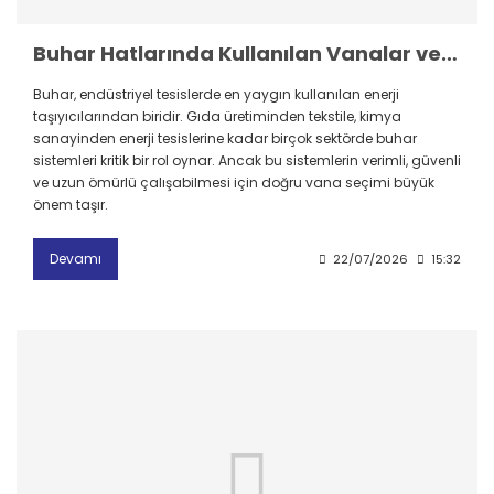
Buhar Hatlarında Kullanılan Vanalar ve Doğru Seçim Rehberi
Buhar, endüstriyel tesislerde en yaygın kullanılan enerji
taşıyıcılarından biridir. Gıda üretiminden tekstile, kimya
sanayinden enerji tesislerine kadar birçok sektörde buhar
sistemleri kritik bir rol oynar. Ancak bu sistemlerin verimli, güvenli
ve uzun ömürlü çalışabilmesi için doğru vana seçimi büyük
önem taşır.
Devamı
22/07/2026
15:32