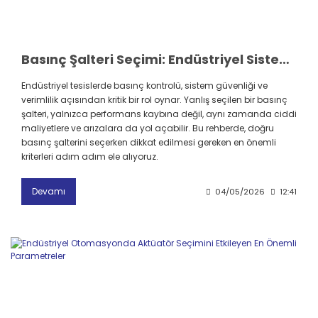
Basınç Şalteri Seçimi: Endüstriyel Sistemlerde Doğru Ürünü Seçmenin 5 Kritik Adımı
Endüstriyel tesislerde basınç kontrolü, sistem güvenliği ve
verimlilik açısından kritik bir rol oynar. Yanlış seçilen bir basınç
şalteri, yalnızca performans kaybına değil, aynı zamanda ciddi
maliyetlere ve arızalara da yol açabilir. Bu rehberde, doğru
basınç şalterini seçerken dikkat edilmesi gereken en önemli
kriterleri adım adım ele alıyoruz.
Devamı
04/05/2026
12:41