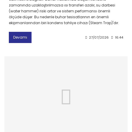
zamanında uzaklaştırılmazsa ısı transferi azalır, su darbesi
(water hammer) riski artar ve sistem performansı önemli
ölçüde düşer. Bu nedenle buhar tesisatlarının en önemli
ekipmanlarından biri kondens tahliye cihazı (Steam Trap)'dır.
Devamı
27/07/2026
16:44