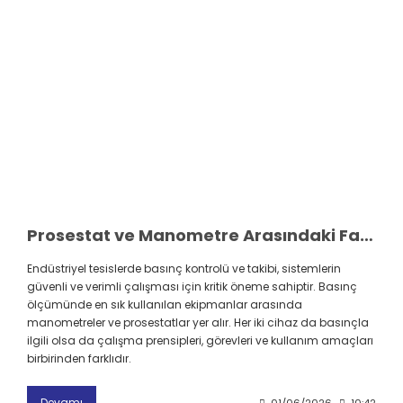
Prosestat ve Manometre Arasındaki Farklar: Hangi Uygulamada Hangisi Kullanılmalı?
Endüstriyel tesislerde basınç kontrolü ve takibi, sistemlerin
güvenli ve verimli çalışması için kritik öneme sahiptir. Basınç
ölçümünde en sık kullanılan ekipmanlar arasında
manometreler ve prosestatlar yer alır. Her iki cihaz da basınçla
ilgili olsa da çalışma prensipleri, görevleri ve kullanım amaçları
birbirinden farklıdır.
Devamı
01/06/2026
10:42