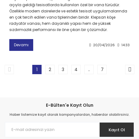
açıyla geldiği tesisatlarda kullanılan özel bir vana türüdür.
Özellikle modern dairelerde ve estetik tesisat uygulamalarında
en çok tercih edilen vana tiplerinden biridir. Klepsan köşe
radyatör vanası, hem dayanıklı yapısı hem de yüksek
sızdırmazlık performansı ile öne çıkan bir çözümdür.
Devamı
20/04/2026
14:33
1
2
3
4
..
7
E-Bülten'e Kayıt Olun
Haber listemize kayıt olarak kampanyalardan, haberdar olabilirsiniz.
Kayıt Ol