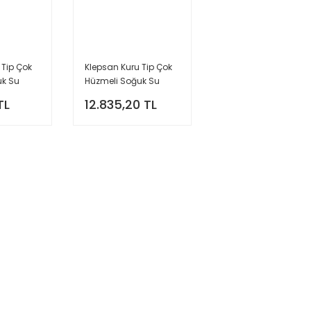
 Tip Çok
Klepsan Kuru Tip Çok
uk Su
Hüzmeli Soğuk Su
dülsüz-
Sayacı - Modülsüz-
TL
12.835,20 TL
FLANŞLI