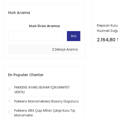
Hızlı Arama
Klepsan Kuru
Hızlı Ürün Arama
Hüzmeli Soğ
Sayacı - Mo
Ara
2.164,80 
Rekorsuz
Detaylı Arama
En Populer Olanlar
PAKKENS AYARLI BUHAR İÇİN EMNİYET
VENTİLİ
Pakkens Manometresiz Basınç Düşürücü
Pakkens Ø63 Çap Alttan Çıkışlı Kuru Tip
Manometre