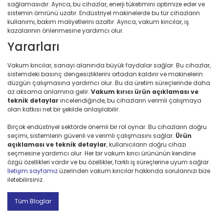
sağlamasıdır. Ayrıca, bu cihazlar, enerji tüketimini optimize eder ve
sistemin ömrünü uzatır. Endüstriyel makinelerde bu tür cihazların
kullanımı, bakım maliyetlerini azaltır. Ayrıca, vakum kırıcılar, iş
kazalarının önlenmesine yardımcı olur.
Yararları
Vakum kırıcılar, sanayi alanında büyük faydalar sağlar. Bu cihazlar,
sistemdeki basınç dengesizliklerini ortadan kaldırır ve makinelerin
düzgün çalışmasına yardımcı olur. Bu da üretim süreçlerinde daha
az aksama anlamına gelir.
Vakum kırıcı ürün açıklaması ve
teknik detaylar
incelendiğinde, bu cihazların verimli çalışmaya
olan katkısı net bir şekilde anlaşılabilir.
Birçok endüstriyel sektörde önemli bir rol oynar. Bu cihazların doğru
seçimi, sistemlerin güvenli ve verimli çalışmasını sağlar.
Ürün
açıklaması ve teknik detaylar
, kullanıcıların doğru cihazı
seçmesine yardımcı olur. Her bir vakum kırıcı ürününün kendine
özgü özellikleri vardır ve bu özellikler, farklı iş süreçlerine uyum sağlar.
İletişim sayfamız
üzerinden vakum kırıcılar hakkında sorularınızı bize
iletebilirsiniz.
Tüm Bloglar