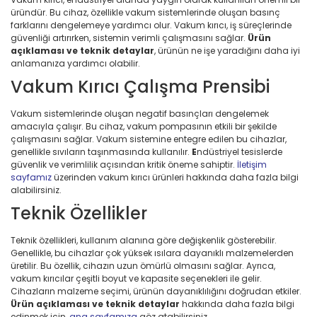
üründür. Bu cihaz, özellikle vakum sistemlerinde oluşan basınç
farklarını dengelemeye yardımcı olur. Vakum kırıcı, iş süreçlerinde
güvenliği artırırken, sistemin verimli çalışmasını sağlar.
Ürün
açıklaması ve teknik detaylar
, ürünün ne işe yaradığını daha iyi
anlamanıza yardımcı olabilir.
Vakum Kırıcı Çalışma Prensibi
Vakum sistemlerinde oluşan negatif basınçları dengelemek
amacıyla çalışır. Bu cihaz, vakum pompasının etkili bir şekilde
çalışmasını sağlar. Vakum sistemine entegre edilen bu cihazlar,
genellikle sıvıların taşınmasında kullanılır.
E
ndüstriyel tesislerde
güvenlik ve verimlilik açısından kritik öneme sahiptir.
İletişim
sayfamız
üzerinden vakum kırıcı ürünleri hakkında daha fazla bilgi
alabilirsiniz.
Teknik Özellikler
Teknik özellikleri, kullanım alanına göre değişkenlik gösterebilir.
Genellikle, bu cihazlar çok yüksek ısılara dayanıklı malzemelerden
üretilir. Bu özellik, cihazın uzun ömürlü olmasını sağlar. Ayrıca,
vakum kırıcılar çeşitli boyut ve kapasite seçenekleri ile gelir.
Cihazların malzeme seçimi, ürünün dayanıklılığını doğrudan etkiler.
Ürün açıklaması ve teknik detaylar
hakkında daha fazla bilgi
edinmek için,
ana sayfamıza
göz atabilirsiniz.