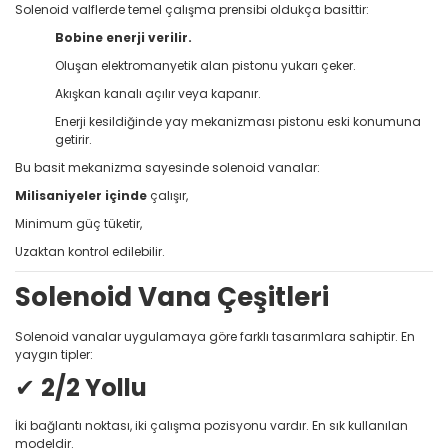
Solenoid valflerde temel çalışma prensibi oldukça basittir:
Bobine enerji verilir.
Oluşan elektromanyetik alan pistonu yukarı çeker.
Akışkan kanalı açılır veya kapanır.
Enerji kesildiğinde yay mekanizması pistonu eski konumuna
getirir.
Bu basit mekanizma sayesinde solenoid vanalar:
Milisaniyeler içinde
çalışır,
Minimum güç tüketir,
Uzaktan kontrol edilebilir.
Solenoid Vana Çeşitleri
Solenoid vanalar uygulamaya göre farklı tasarımlara sahiptir. En
yaygın tipler:
✔
2/2 Yollu
İki bağlantı noktası, iki çalışma pozisyonu vardır. En sık kullanılan
modeldir.