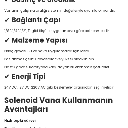
Vananın çalışma aralığı sistemin değerleriyle uyumlu olmalıdır.
✔
Bağlantı Çapı
1/8”, 1/4”, 1/2”, 1” gibi ölçüler uygulamaya göre belirlenmelidir.
✔
Malzeme Yapısı
Pirinç gövde: Su ve hava uygulamaları için ideal
Paslanmaz çelik: Kimyasallar ve yüksek sıcaklık için
Plastik gövde: Korozyona karşı dayanıklı, ekonomik çözümler
✔
Enerji Tipi
24V DC, 12V DC, 220V AC gibi beslemeler arasından seçilmelidir.
Solenoid Vana Kullanmanın
Avantajları
Hızlı tepki süresi