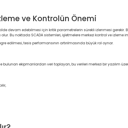
İzleme ve Kontrolün Önemi
lde devam edebilmesi için kritik parametrelerin sürekli izlenmesi gerekir. Bası
olur. Bu noktada SCADA sistemleri, işletmelere merkezi kontrol ve izleme 
gre edilmesi, tesis performansının artırılmasında büyük rol oynar.
de bulunan ekipmanlardan veri toplayan, bu verileri merkezi bir yazılım ü
lir,
ır?