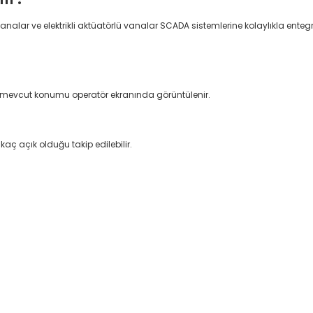
nalar ve elektrikli aktüatörlü vanalar SCADA sistemlerine kolaylıkla entegre 
ın mevcut konumu operatör ekranında görüntülenir.
ç açık olduğu takip edilebilir.