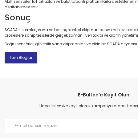
Akıllı sensörler, IoT cihazları ve bulut tabanlı platformlarla destekl
azaltabilmektedir.
Sonuç
SCADA sistemleri, vana ve basınç kontrol ekipmanlarının merkezi olarak 
proseslere sahip tesislerde gerçek zamanlı veri takibi ve alarm yönetim
Doğru sensörler, güvenilir vana ekipmanları ve etkin bir SCADA altyapıs
Tüm Bloglar
E-Bülten'e Kayıt Olun
Haber listemize kayıt olarak kampanyalardan, haberda