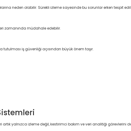
ına neden olabilir. Sürekli izleme sayesinde bu sorunlar erken tespit edili
leri zamanında müdahale edebilir.
tında tutulması iş güvenliği açısından büyük önem taşır.
Sistemleri
rtık yalnızca izleme değil, kestirimci bakım ve veri analitiği görevlerini d