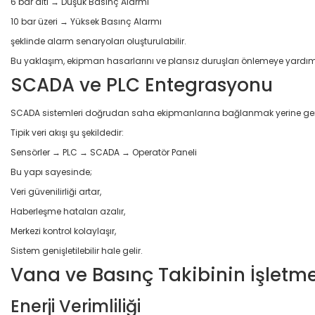
6 bar altı → Düşük Basınç Alarmı
10 bar üzeri → Yüksek Basınç Alarmı
şeklinde alarm senaryoları oluşturulabilir.
Bu yaklaşım, ekipman hasarlarını ve plansız duruşları önlemeye yardımc
SCADA ve PLC Entegrasyonu
SCADA sistemleri doğrudan saha ekipmanlarına bağlanmak yerine genelli
Tipik veri akışı şu şekildedir:
Sensörler → PLC → SCADA → Operatör Paneli
Bu yapı sayesinde;
Veri güvenilirliği artar,
Haberleşme hataları azalır,
Merkezi kontrol kolaylaşır,
Sistem genişletilebilir hale gelir.
Vana ve Basınç Takibinin İşletme
Enerji Verimliliği