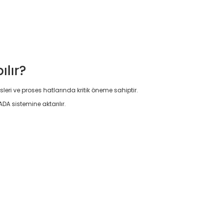
ılır?
isleri ve proses hatlarında kritik öneme sahiptir.
DA sistemine aktarılır.