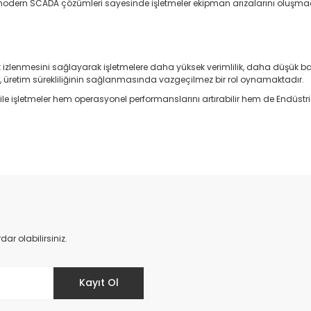
enen modern SCADA çözümleri sayesinde işletmeler ekipman arızalarını olu
izlenmesini sağlayarak işletmelere daha yüksek verimlilik, daha düşük bakı
i, üretim sürekliliğinin sağlanmasında vazgeçilmez bir rol oynamaktadır.
ı ile işletmeler hem operasyonel performanslarını artırabilir hem de Endüst
r olabilirsiniz.
Kayıt Ol