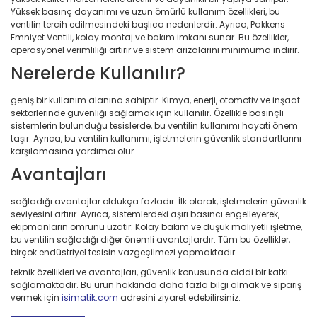
Yüksek basınç dayanımı ve uzun ömürlü kullanım özellikleri, bu
ventilin tercih edilmesindeki başlıca nedenlerdir. Ayrıca, Pakkens
Emniyet Ventili, kolay montaj ve bakım imkanı sunar. Bu özellikler,
operasyonel verimliliği artırır ve sistem arızalarını minimuma indirir.
Nerelerde Kullanılır?
geniş bir kullanım alanına sahiptir. Kimya, enerji, otomotiv ve inşaat
sektörlerinde güvenliği sağlamak için kullanılır. Özellikle basınçlı
sistemlerin bulunduğu tesislerde, bu ventilin kullanımı hayati önem
taşır. Ayrıca, bu ventilin kullanımı, işletmelerin güvenlik standartlarını
karşılamasına yardımcı olur.
Avantajları
sağladığı avantajlar oldukça fazladır. İlk olarak, işletmelerin güvenlik
seviyesini artırır. Ayrıca, sistemlerdeki aşırı basıncı engelleyerek,
ekipmanların ömrünü uzatır. Kolay bakım ve düşük maliyetli işletme,
bu ventilin sağladığı diğer önemli avantajlardır. Tüm bu özellikler,
birçok endüstriyel tesisin vazgeçilmezi yapmaktadır.
teknik özellikleri ve avantajları, güvenlik konusunda ciddi bir katkı
sağlamaktadır. Bu ürün hakkında daha fazla bilgi almak ve sipariş
vermek için
isimatik.com
adresini ziyaret edebilirsiniz.