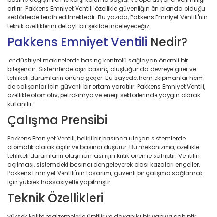
artırır. Pakkens Emniyet Ventili, özellikle güvenliğin ön planda olduğu
sektörlerde tercih edilmektedir. Bu yazıda, Pakkens Emniyet Ventili'nin
teknik özelliklerini detaylı bir şekilde inceleyeceğiz.
Pakkens Emniyet Ventili
Nedir?
endüstriyel makinelerde basınç kontrolü sağlayan önemli bir
bileşendir. Sistemlerde aşırı basınç oluştuğunda devreye girer ve
tehlikeli durumların önüne geçer. Bu sayede, hem ekipmanlar hem
de çalışanlar için güvenli bir ortam yaratılır. Pakkens Emniyet Ventili,
özellikle otomotiv, petrokimya ve enerji sektörlerinde yaygın olarak
kullanılır.
Çalışma Prensibi
Pakkens Emniyet Ventili, belirli bir basınca ulaşan sistemlerde
otomatik olarak açılır ve basıncı düşürür. Bu mekanizma, özellikle
tehlikeli durumların oluşmaması için kritik öneme sahiptir. Ventilin
açılması, sistemdeki basıncı dengeleyerek olası kazaları engeller.
Pakkens Emniyet Ventili'nin tasarımı, güvenli bir çalışma sağlamak
için yüksek hassasiyetle yapılmıştır.
Teknik Özellikleri
yüksek kalite malzemelerle üretilir ve dayanıklı bir yapıya sahiptir.