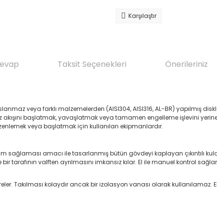
Karşılaştır
Cevap
Taksit Seçenekleri
Önerileriniz
paslanmaz veya farklı malzemelerden (AISI304, AISI316, AL-BR) yapılmış disk
a gaz akışını başlatmak, yavaşlatmak veya tamamen engelleme işlevini yerin
zenlemek veya başlatmak için kullanılan ekipmanlardır.
yum sağlaması amacı ile tasarlanmış bütün gövdeyi kaplayan çıkıntılı kul
bir tarafının valften ayrılmasını imkansız kılar. El ile manuel kontrol sağ
 çevreler. Takılması kolaydır ancak bir izolasyon vanası olarak kullanılamaz