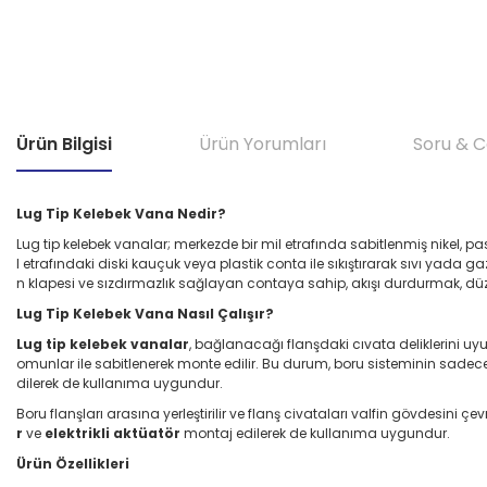
Ürün Bilgisi
Ürün Yorumları
Soru & 
Lug Tip Kelebek Vana Nedir?
Lug tip kelebek vanalar; merkezde bir mil etrafında sabitlenmiş nikel, 
l etrafındaki diski kauçuk veya plastik conta ile sıkıştırarak sıvı yad
n klapesi ve sızdırmazlık sağlayan contaya sahip, akışı durdurmak, dü
Lug Tip Kelebek Vana Nasıl Çalışır?
Lug tip kelebek vanalar
, bağlanacağı flanşdaki cıvata deliklerini u
omunlar ile sabitlenerek monte edilir. Bu durum, boru sisteminin sadece 
dilerek de kullanıma uygundur.
Boru flanşları arasına yerleştirilir ve flanş civataları valfin gövdesini
r
ve
elektrikli aktüatör
montaj edilerek de kullanıma uygundur.
Ürün Özellikleri