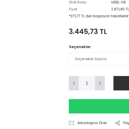
Stok Kodu
UKBL-08
Fiyat
2.871,45 T
*371,77 TL den başlayan taksitlerle!
3.445,73 TL
Seçenekler
Arkadaşına Öner
Pa