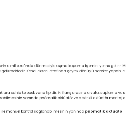
lerin o mil etrafında dönmesiyle açma kapama işlemini yerine getirir. Mi
e getirmektedir. Kendi ekseni etrafında çeyrek dönüşlü hareket yapabile
aklara sahip
kelebek vana tipidir. İki flanş arasına cıvata, saplama ve s
lanabilmesinin yanında pnömatik aktüatör ve elektrikli aktüatör montaj e
. El ile manuel kontrol sağlanabilmesinin yanında
pnömatik aktüatö