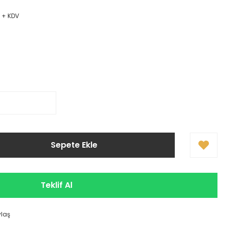
L + KDV
Sepete Ekle
Teklif Al
ylaş