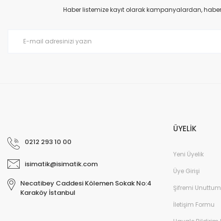
Ürün açıklamasında eksik bilgiler bulunuyor.
Haber listemize kayıt olarak kampanyalardan, haberda
Ürün bilgilerinde hatalar bulunuyor.
Ürün fiyatı diğer sitelerden daha pahalı.
Bu ürüne benzer farklı alternatifler olmalı.
ÜYELİK
0212 293 10 00
Yeni Üyelik
isimatik@isimatik.com
Üye Girişi
Necatibey Caddesi Kölemen Sokak No:4
Şifremi Unuttum
Karaköy İstanbul
İletişim Formu