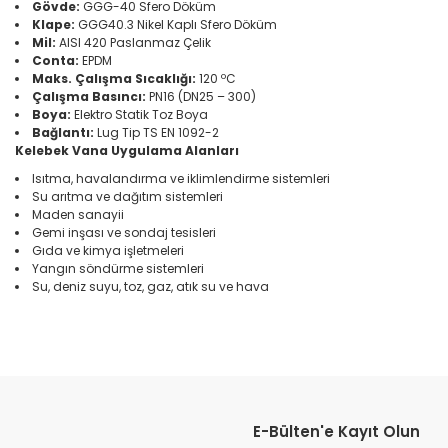
Gövde:
GGG-40 Sfero Döküm
Klape:
GGG40.3 Nikel Kaplı Sfero Döküm
Mil:
AISI 420 Paslanmaz Çelik
Conta:
EPDM
Maks. Çalışma Sıcaklığı:
120 ºC
Çalışma Basıncı:
PN16 (DN25 – 300)
Boya:
Elektro Statik Toz Boya
Bağlantı:
Lug Tip TS EN 1092-2
Kelebek Vana Uygulama Alanları
Isıtma, havalandırma ve iklimlendirme sistemleri
Su arıtma ve dağıtım sistemleri
Maden sanayii
Gemi inşası ve sondaj tesisleri
Gıda ve kimya işletmeleri
Yangın söndürme sistemleri
Su, deniz suyu, toz, gaz, atık su ve hava
Bu ürünün fiyat bilgisi, resim, ürün açıklamalarında ve diğer konular
Görüş ve önerileriniz için teşekkür ederiz.
E-Bülten'e Kayıt Olun
Ürün resmi kalitesiz, bozuk veya görüntülenemiyor.