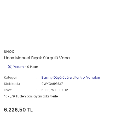
UNOX
Unox Manuel Bıçak Sürgülü Vana
(0) Yorum
- 0 Puan
Kategori
Basınç Düşürücüler
,
Kontrol Vanaları
Stok Kodu
9WKOA6GSXF
Fiyat
5.188,75 TL + KDV
*671,79 TL den başlayan taksitlerle!
6.226,50 TL