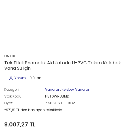
UNOX
Tek Etkili Pnömatik Aktüatörlü U-PVC Takım Kelebek
Vana Su İçin
(0) Yorum
- 0 Puan
Kategori
Vanalar
,
Kelebek Vanalar
Stok Kodu
H8T0WRUBMD1
Fiyat
7.506,06 TL + KDV
*971,81 TL den başlayan taksitlerle!
9.007,27 TL