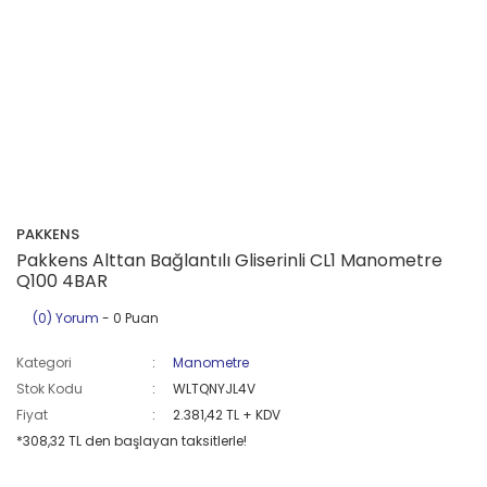
PAKKENS
Pakkens Alttan Bağlantılı Gliserinli CL1 Manometre
Q100 4BAR
(0) Yorum
- 0 Puan
Kategori
Manometre
Stok Kodu
WLTQNYJL4V
Fiyat
2.381,42 TL + KDV
*308,32 TL den başlayan taksitlerle!