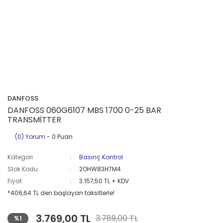
DANFOSS
DANFOSS 060G6107 MBS 1700 0-25 BAR
TRANSMİTTER
(0) Yorum
- 0 Puan
Kategori
Basınç Kontrol
Stok Kodu
2OHW83H7M4
Fiyat
3.157,50 TL + KDV
*406,64 TL den başlayan taksitlerle!
3.769,00 TL
3.789,00 TL
%1