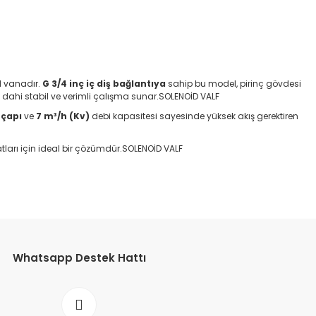
id vanadır.
G 3/4 inç iç diş bağlantıya
sahip bu model, pirinç gövdesi
 dahi stabil ve verimli çalışma sunar.SOLENOİD VALF
 çapı
ve
7 m³/h (Kv)
debi kapasitesi sayesinde yüksek akış gerektiren
atları için ideal bir çözümdür.SOLENOİD VALF
etebilirsiniz.
Whatsapp Destek Hattı