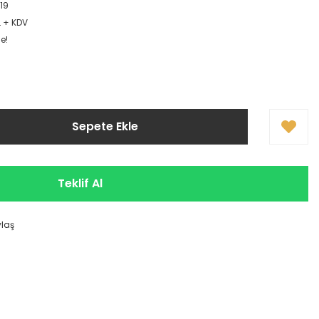
19
L + KDV
e!
Sepete Ekle
Teklif Al
ylaş