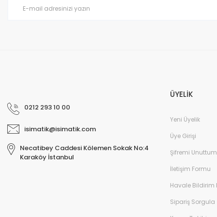
Ürün fiyatı diğer sitelerden daha pahalı.
Bu ürüne benzer farklı alternatifler olmalı.
ÜYELİK
0212 293 10 00
Yeni Üyelik
isimatik@isimatik.com
Üye Girişi
Necatibey Caddesi Kölemen Sokak No:4
Şifremi Unuttum
Karaköy İstanbul
İletişim Formu
Havale Bildirim
Sipariş Sorgula