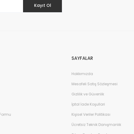
Kayıt Ol
Gönder
SAYFALAR
Hakkımızda
Mesafeli Satış Sözleşmesi
Gizlilik ve Güvenlik
İptal İade Koşullari
 Formu
Kişisel Veriler Politikası
Ücretsiz Teknik Danışmanlık