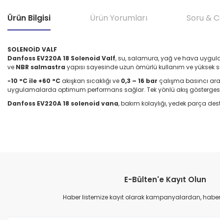
Ürün Bilgisi
Ürün Yorumları
Soru & 
SOLENOİD VALF
Danfoss EV220A 18 Solenoid Valf
, su, salamura, yağ ve hava uygul
ve
NBR salmastra
yapısı sayesinde uzun ömürlü kullanım ve yüksek sız
-10 °C ile +60 °C
akışkan sıcaklığı ve
0,3 – 16 bar
çalışma basıncı aralığ
uygulamalarda optimum performans sağlar. Tek yönlü akış göstergesi ve
Danfoss EV220A 18 solenoid vana
, bakım kolaylığı, yedek parça des
Bu ürünün fiyat bilgisi, resim, ürün açıklamalarında ve diğer konular
Görüş ve önerileriniz için teşekkür ederiz.
E-Bülten'e Kayıt Olun
Ürün resmi kalitesiz, bozuk veya görüntülenemiyor.
Ürün açıklamasında eksik bilgiler bulunuyor.
Haber listemize kayıt olarak kampanyalardan, haberda
Ürün bilgilerinde hatalar bulunuyor.