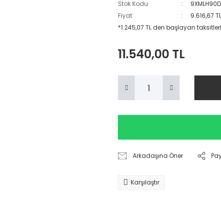
Stok Kodu
9XMLH90D
Fiyat
9.616,67 T
*1.245,07 TL den başlayan taksitlerl
11.540,00 TL
Arkadaşına Öner
Pa
Karşılaştır