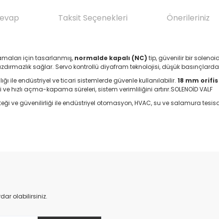
Cevap
Taksit Seçenekleri
Önerileriniz
amaları için tasarlanmış,
normalde kapalı (NC)
tip, güvenilir bir soleno
dırmazlık sağlar. Servo kontrollü diyafram teknolojisi, düşük basınçlarda
ı ile endüstriyel ve ticari sistemlerde güvenle kullanılabilir.
18 mm orifis
 hızlı açma-kapama süreleri, sistem verimliliğini artırır.SOLENOİD VALF
teği ve güvenilirliği ile endüstriyel otomasyon, HVAC, su ve salamura tesis
da yetersiz gördüğünüz noktaları öneri formunu kullanarak tarafımıza il
Ürün hakkında henüz soru sorulmamış.
Bu ürüne ilk yorumu siz yapın!
Yorum Yaz
Soru Sor
r olabilirsiniz.