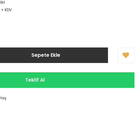
B9H
L + KDV
!
Sepete Ekle
Teklif Al
ylaş