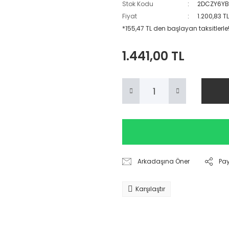
Stok Kodu
2DCZY6Y
Fiyat
1.200,83 T
*155,47 TL den başlayan taksitlerle
1.441,00 TL
Arkadaşına Öner
Pa
Karşılaştır