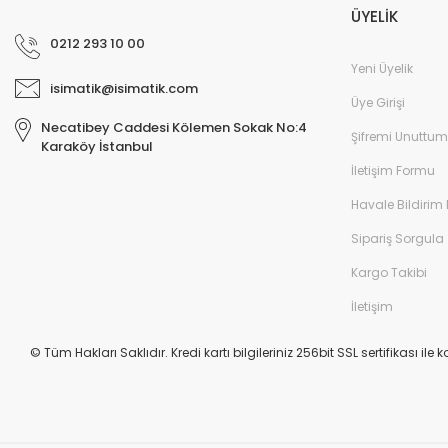
ÜYELİK
0212 293 10 00
Yeni Üyelik
isimatik@isimatik.com
Üye Girişi
Necatibey Caddesi Kölemen Sokak No:4
Şifremi Unuttum
Karaköy İstanbul
İletişim Formu
Havale Bildirim
Sipariş Sorgula
Kargo Takibi
İletişim
© Tüm Hakları Saklıdır. Kredi kartı bilgileriniz 256bit SSL sertifikası ile