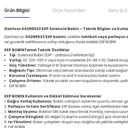
Ürün Bilgisi
Ürün Yorumları
Soru & 
Danfoss 042N5523 EXP Solenoid Bobin – Teknik Bilgiler ve Kull
Danfoss’un
042N5523 EXP bobini
, özellikle
tehlikeli veya patlayıcı
zel güvenlik sertifikasına sahip olduğunu ifade edebilir.EXP BOBİN
EXP BOBİNTemel Teknik Özellikler
Tip:
Solenoid Bobin (EXP – patlayıcı/sertifikalı tip)
Voltaj:
AC 220–230 V veya bazı modellerde 24–48 V DC (teknik broşü
Güç Tüketimi:
Yaklaşık 9 W (benzer Danfoss bobinler ile kıyaslanmış
Bağlantı Tipi:
DIN tırnak veya benzer standarda sahip soket bağlan
Koruma / İzolasyon:
IP sınıfı ve sınıf H izolasyonlu bobin sarımı
Çalışma Ortamı:
Yüksek sıcaklık ve nem koşullarına dayanıklı; patlay
EXP BOBİN
EXP BOBİN Kullanım ve Dikkat Edilmesi Gerekenler
Doğru Voltaj Kullanımı:
Bobin voltajının sistemle uyumlu olması gere
Patlayıcı Ortam Sertifikası:
EXP ibaresi varsa, ilgili sertifikaların te
Montaj Uyumu:
Bobinin DIN soket veya tırnak montajı, vanaya uyum ö
Çalışma Döngüsü:
ED değeri (çalışma süresi/döngü) göz önünde bul
Isı Yönetimi:
Bobin çalışırken oluşan ısıyı dağıtacak şekilde yerleştir
EXP BOBİN