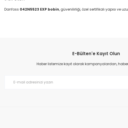
Danfoss
042N5523 EXP bobin
, güvenilirliği, özel sertifikalı yapısı 
Bu ürünün fiyat bilgisi, resim, ürün açıklamalarında ve diğer konular
Görüş ve önerileriniz için teşekkür ederiz.
E-Bülten'e Kayıt Olun
Ürün resmi kalitesiz, bozuk veya görüntülenemiyor.
Ürün açıklamasında eksik bilgiler bulunuyor.
Haber listemize kayıt olarak kampanyalardan, haberda
Ürün bilgilerinde hatalar bulunuyor.
Ürün fiyatı diğer sitelerden daha pahalı.
Bu ürüne benzer farklı alternatifler olmalı.