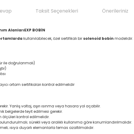
Cevap
Taksit Seçenekleri
Önerileriniz
anım AlanlarıEXP BOBİN
 ortamlarda
kullanılabilecek, özel sertifikalı bir
solenoid bobin
modelidir. 
r ile doğrulanmalı)
tır)
tısı
ıcı ortam sertifikaları kontrol edilmelidir
kir. Yanlış voltaj, aşırı ısınma veya hasara yol açabilir.
knik belgelerde teyit edilmesi gerekir.
lçüleri kontrol edilmelidir.
undurulmalı; sürekli veya aralıklı kullanıma göre konumlandırılmalıdır.
ilmeli; ısıya duyarlı elemanlarla temas azaltılmalıdır.